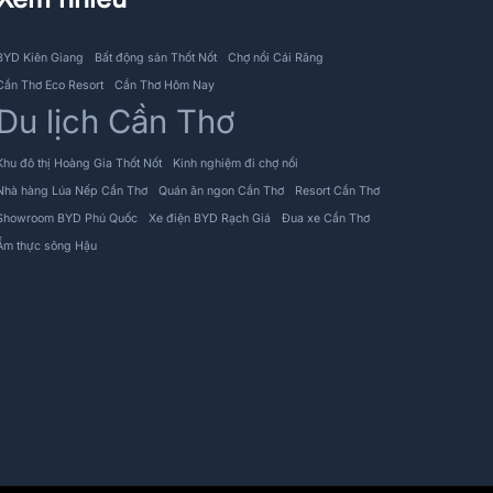
BYD Kiên Giang
Bất động sản Thốt Nốt
Chợ nổi Cái Răng
Cần Thơ Eco Resort
Cần Thơ Hôm Nay
Du lịch Cần Thơ
Khu đô thị Hoàng Gia Thốt Nốt
Kinh nghiệm đi chợ nổi
Nhà hàng Lúa Nếp Cần Thơ
Quán ăn ngon Cần Thơ
Resort Cần Thơ
Showroom BYD Phú Quốc
Xe điện BYD Rạch Giá
Đua xe Cần Thơ
Ẩm thực sông Hậu