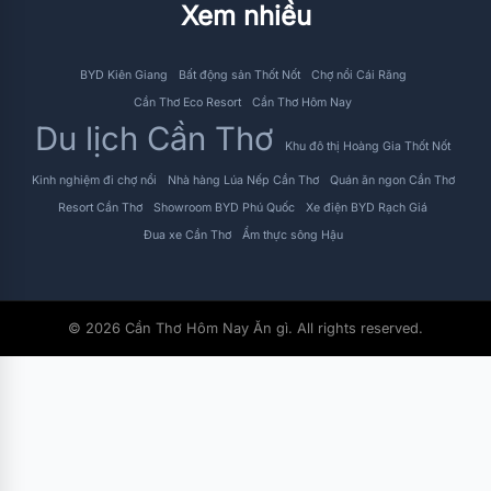
Xem nhiều
BYD Kiên Giang
Bất động sản Thốt Nốt
Chợ nổi Cái Răng
Cần Thơ Eco Resort
Cần Thơ Hôm Nay
Du lịch Cần Thơ
Khu đô thị Hoàng Gia Thốt Nốt
Kinh nghiệm đi chợ nổi
Nhà hàng Lúa Nếp Cần Thơ
Quán ăn ngon Cần Thơ
Resort Cần Thơ
Showroom BYD Phú Quốc
Xe điện BYD Rạch Giá
Đua xe Cần Thơ
Ẩm thực sông Hậu
© 2026 Cần Thơ Hôm Nay Ăn gì. All rights reserved.